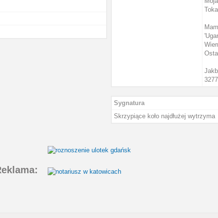
Moja
Toka
Mam 
'Uga
Wier
Osta
Jakb
3277
Sygnatura
Skrzypiące koło najdłużej wytrzyma
eklama: