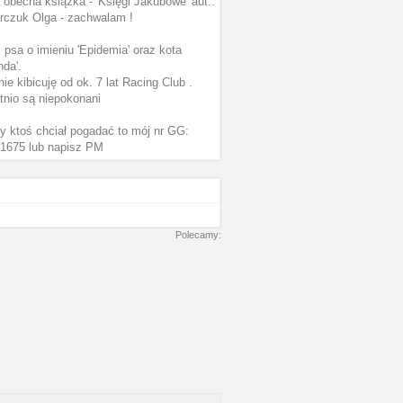
 obecna książka - 'Księgi Jakubowe' aut.:
rczuk Olga - zachwalam !
psa o imieniu 'Epidemia' oraz kota
nda'.
nie kibicuję od ok. 7 lat Racing Club .
tnio są niepokonani
y ktoś chciał pogadać to mój nr GG:
1675 lub napisz PM
Polecamy: