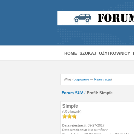
HOME
SZUKAJ
UŻYTKOWNICY
Witaj! (
Logowanie
—
Rejestracja
)
Forum SUV
/
Profil: Simpfe
Simpfe
(Użytkownik)
Data rejestracji:
09-27-2017
Data urodzenia:
Nie określono