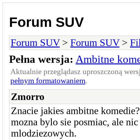
Forum SUV
Forum SUV
>
Forum SUV
>
Fi
Pełna wersja:
Ambitne kome
Aktualnie przeglądasz uproszczoną wers
pełnym formatowaniem
.
Zmorro
Znacie jakies ambitne komedie?
mozna bylo sie posmiac, ale ni
mlodziezowych.