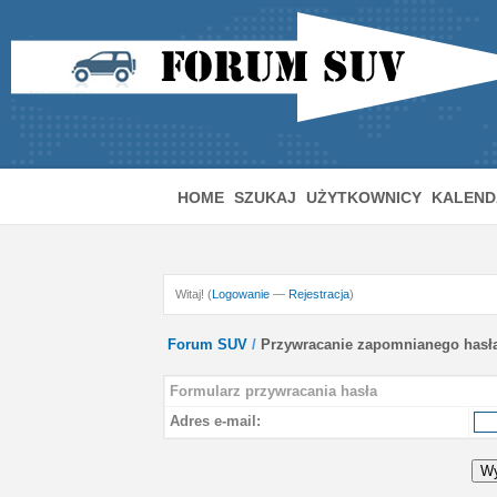
HOME
SZUKAJ
UŻYTKOWNICY
KALEND
Witaj! (
Logowanie
—
Rejestracja
)
Forum SUV
/
Przywracanie zapomnianego hasł
Formularz przywracania hasła
Adres e-mail: