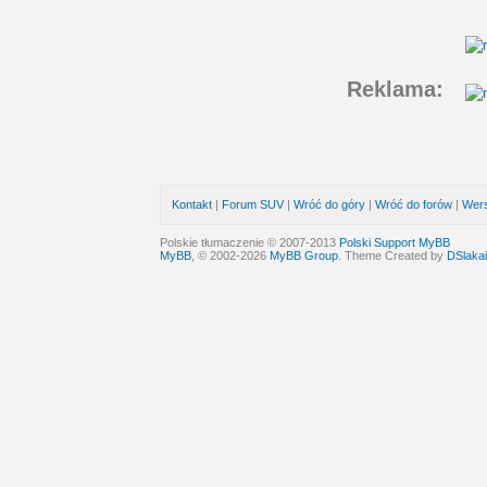
Reklama:
Kontakt
|
Forum SUV
|
Wróć do góry
|
Wróć do forów
|
Wers
Polskie tłumaczenie © 2007-2013
Polski Support MyBB
MyBB
, © 2002-2026
MyBB Group
. Theme Created by
DSlakai