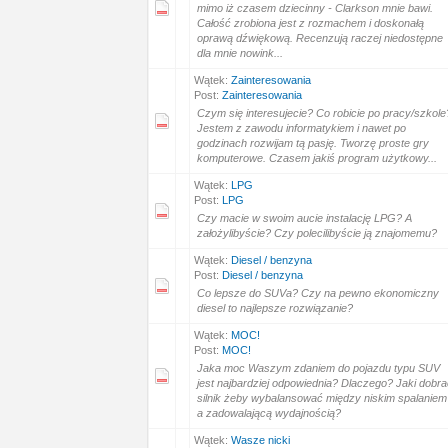
mimo iż czasem dziecinny - Clarkson mnie bawi.
Całość zrobiona jest z rozmachem i doskonałą
oprawą dźwiękową. Recenzują raczej niedostępne
dla mnie nowink...
Wątek:
Zainteresowania
Post:
Zainteresowania
Czym się interesujecie? Co robicie po pracy/szkole
Jestem z zawodu informatykiem i nawet po
godzinach rozwijam tą pasję. Tworzę proste gry
komputerowe. Czasem jakiś program użytkowy...
Wątek:
LPG
Post:
LPG
Czy macie w swoim aucie instalację LPG? A
założylibyście? Czy polecilibyście ją znajomemu?
Wątek:
Diesel / benzyna
Post:
Diesel / benzyna
Co lepsze do SUVa? Czy na pewno ekonomiczny
diesel to najlepsze rozwiązanie?
Wątek:
MOC!
Post:
MOC!
Jaka moc Waszym zdaniem do pojazdu typu SUV
jest najbardziej odpowiednia? Dlaczego? Jaki dobra
silnik żeby wybalansować między niskim spalaniem
a zadowalającą wydajnością?
Wątek:
Wasze nicki