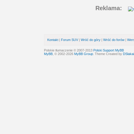
Reklama:
Kontakt
|
Forum SUV
|
Wróć do góry
|
Wróć do forów
|
Wers
Polskie tłumaczenie © 2007-2013
Polski Support MyBB
MyBB
, © 2002-2026
MyBB Group
. Theme Created by
DSlakai