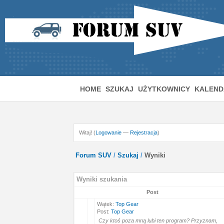
HOME
SZUKAJ
UŻYTKOWNICY
KALEND
Witaj! (
Logowanie
—
Rejestracja
)
Forum SUV
/
Szukaj
/
Wyniki
Wyniki szukania
Post
Wątek:
Top Gear
Post:
Top Gear
Czy ktoś poza mną lubi ten program? Przyznam,