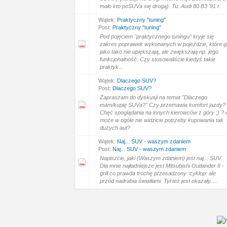
mało kto poSUVa się drogą). Tu: Audi 80 B3 '91 r.
Wątek:
Praktyczny "tuning"
Post:
Praktyczny "tuning"
Pod pojęciem "praktycznego tuningu" kryje się
zakres poprawek wykonanych w pojeździe, które g
jako tako nie upiększają, ale zwiększają np. jego
funkcjonalność. Czy stosowaliście kiedyś takie
praktyk...
Wątek:
Dlaczego SUV?
Post:
Dlaczego SUV?
Zapraszam do dyskusji na temat "Dlaczego
mam/kupię SUVa?" Czy przemawia komfort jazdy?
Chęć spoglądania na innych kierowców z góry ;) ? 
może w ogóle nie widzicie potrzeby kupowania tak
dużych aut?
Wątek:
Naj... SUV - waszym zdaniem
Post:
Naj... SUV - waszym zdaniem
Napiszcie, jaki (Waszym zdaniem) jest naj... SUV.
Dla mnie najładniejsze jest Mitsubishi Outlander II -
grill co prawda trochę przesadzony :cyklop: ale
przód nadrabia światłami. Tył też jest okazały. ...