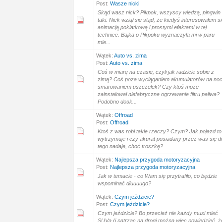
Post:
Wasze nicki
Skąd wasz nick? Pikpok, wszyscy wiedzą, pingwin
taki. Nick wziął się stąd, że kiedyś interesowałem s
animacją poklatkową i prostymi efektami w tej
technice. Bajka o Pikpoku wyznaczyła mi w paru
mie...
Wątek:
Auto vs. zima
Post:
Auto vs. zima
Coś w miarę na czasie, czyli jak radzicie sobie z
zimą? Coś poza wyciąganiem akumulatorów na noc
smarowaniem uszczelek? Czy ktoś może
zainstalował niefabryczne ogrzewanie filtru paliwa?
Podobno dosk...
Wątek:
Offroad
Post:
Offroad
Ktoś z was robi takie rzeczy? Czym? Jak pojazd to
wytrzymuje i czy akurat posiadany przez was się d
tego nadaje, choć troszkę?
Wątek:
Najlepsza przygoda motoryzacyjna
Post:
Najlepsza przygoda motoryzacyjna
Jak w temacie - co Wam się przytrafiło, co będzie
wspominać dłuuuugo?
Wątek:
Czym jeździcie?
Post:
Czym jeździcie?
Czym jeździcie? Bo przecież nie każdy musi mieć
SUVa (i patrząc na drogi można więc powiedzieć, ż