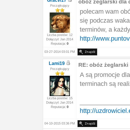
Gracvi17
obóz żeglarski dla
Początkujący
polecam wam obóz 
się podczas wakac
terminów, a każdy 
Liczba postów: 12
http://www.puntov
Dołączył: Jan 2014
Reputacja:
0
03-27-2014 03:01 PM
Lami19
RE: obóz żeglarski
Początkujący
A są promocje dl
terminach są rea
Liczba postów: 15
______________
Dołączył: Jan 2014
Reputacja:
0
http://uzdrowiciel
04-10-2015 03:36 PM