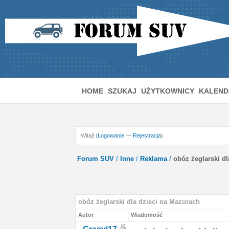
HOME
SZUKAJ
UŻYTKOWNICY
KALEND
Witaj! (
Logowanie
—
Rejestracja
)
Forum SUV
/
Inne
/
Reklama
/
obóz żeglarski d
obóz żeglarski dla dzieci na Mazurach
Autor
Wiadomość