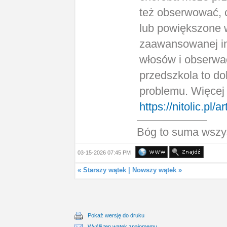
też obserwować, cz
lub powiększone w
zaawansowanej in
włosów i obserwac
przedszkola to d
problemu. Więcej 
https://nitolic.pl/
Bóg to suma wszy
03-15-2026 07:45 PM
«
Starszy wątek
|
Nowszy wątek
»
Pokaż wersję do druku
Wyślij ten wątek znajomemu