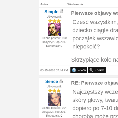
Autor
Wiadomość
Simpfe
Pierwsze objawy w
Użytkownik
Cześć wszystkim,
dziecko ciągle dr
początek wszawic
Liczba postów: 100
Dołączył: Sep 2017
niepokoić?
Reputacja:
0
Skrzypiące koło n
03-15-2026 07:44 PM
Sence
RE: Pierwsze obja
Użytkownik
Najczęstszy wcze
skóry głowy, twarz
dopiero po 7-10 d
Liczba postów: 104
Dołączył: Sep 2017
choroba może prz
Reputacja:
0