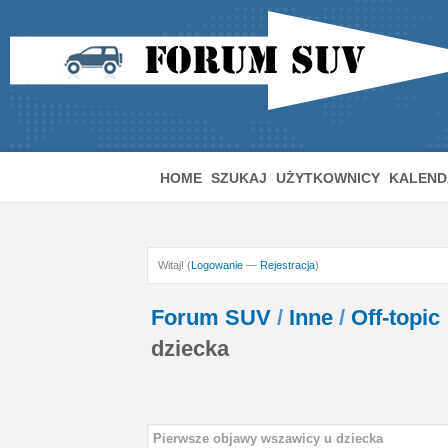
HOME
SZUKAJ
UŻYTKOWNICY
KALEND
Witaj! (
Logowanie
—
Rejestracja
)
Forum SUV
/
Inne
/
Off-topic
dziecka
Pierwsze objawy wszawicy u dziecka