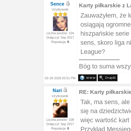
Sence
Karty piłkarskie z L
Użytkownik
Zauważyłem, że k
osiągają ogromne
hiszpańskie seri
Liczba postów: 104
Dołączył: Sep 2017
sens, skoro liga n
Reputacja:
0
League?
Bóg to suma wszy
03-18-2026 03:51 PM
Nari
RE: Karty piłkarski
Użytkownik
Tak, ma sens, ale 
się na dziedzictw
więc wartość kart
Liczba postów: 108
Dołączył: Sep 2017
Przykład Messieg
Reputacja:
0