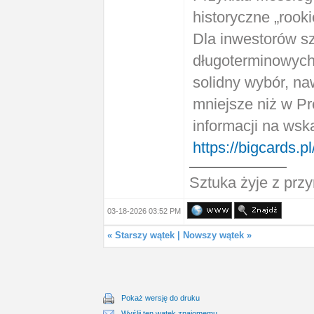
historyczne „rook
Dla inwestorów sz
długoterminowych 
solidny wybór, na
mniejsze niż w Pr
informacji na wsk
https://bigcards.pl/
Sztuka żyje z prz
03-18-2026 03:52 PM
«
Starszy wątek
|
Nowszy wątek
»
Pokaż wersję do druku
Wyślij ten wątek znajomemu