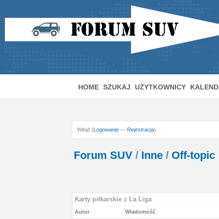
HOME
SZUKAJ
UŻYTKOWNICY
KALEND
Witaj! (
Logowanie
—
Rejestracja
)
Forum SUV
/
Inne
/
Off-topic
Karty piłkarskie z La Liga
Autor
Wiadomość