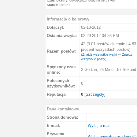
Czas lokalny:
08-08-2026, godzina 09:59 AM
Status:
Offline
Informacje o kolorowy
Dołączył:
02-18-2012
Ostatnia wizyta:
02-29-2012 04:36 PM
42 (0.01 postów dziennie | 4.83
procent wszystkich postów)
Razem postów:
(
Znajdź wszystkie wątki
—
Znajdź
wszystkie posty
)
Spędzony czas
2 Godzin, 26 Minut, 57 Sekund
online:
Poleconych
0
użytkowników:
Reputacja:
0
[
Szczegóły
]
Dane kontaktowe
Strona domowa:
E-mail:
Wyślij e-mail.
Prywatna
Wyślij prywatną wiadomość