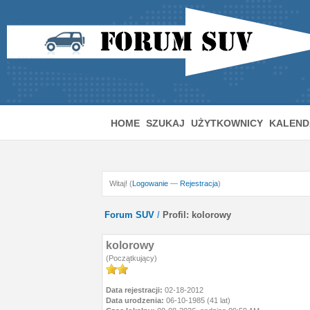
HOME
SZUKAJ
UŻYTKOWNICY
KALEND
Witaj! (
Logowanie
—
Rejestracja
)
Forum SUV
/
Profil: kolorowy
kolorowy
(Początkujący)
Data rejestracji:
02-18-2012
Data urodzenia:
06-10-1985 (41 lat)