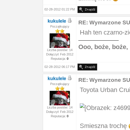
02-28-2012 01:22 PM
kukulele
RE: Wymarzone S
Początkujący
Hah ten czarno-zi
Ooo, boże, boże,
Liczba postów: 14
Dołączył: Feb 2012
Reputacja:
0
02-28-2012 06:17 PM
kukulele
RE: Wymarzone S
Początkujący
Toyota Urban Cru
Liczba postów: 14
Dołączył: Feb 2012
Reputacja:
0
Smieszna trochę