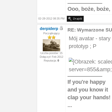
Ooo, boże, boże,
02-28-2012 08:35 PM
derpiderp
RE: Wymarzone S
Początkujący
Mój avatar - star
prototyp ; P
Liczba postów: 15
Dołączył: Feb 2012
Reputacja:
0
If you're happy
and you know it
clap your hands!
...