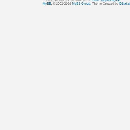
Polskie tłumaczenie © 2007-2013
Polski Support MyBB
MyBB
, © 2002-2026
MyBB Group
. Theme Created by
DSlakai