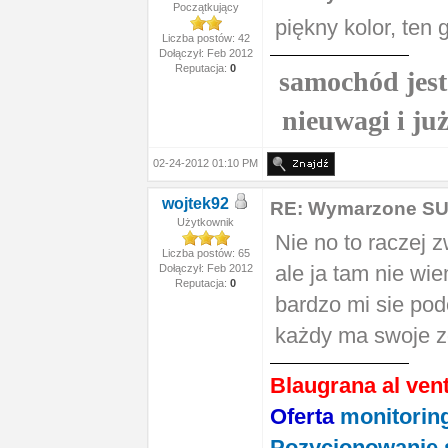
Początkujący
piękny kolor, ten 
Liczba postów: 42
Dołączył: Feb 2012
Reputacja:
0
samochód jest 
nieuwagi i ju
02-24-2012 01:10 PM
wojtek92
RE: Wymarzone S
Użytkownik
Nie no to raczej z
Liczba postów: 65
ale ja tam nie wi
Dołączył: Feb 2012
Reputacja:
0
bardzo mi sie pod
każdy ma swoje 
Blaugrana al vent,
Oferta
monitoring
Pozycjonowanie 