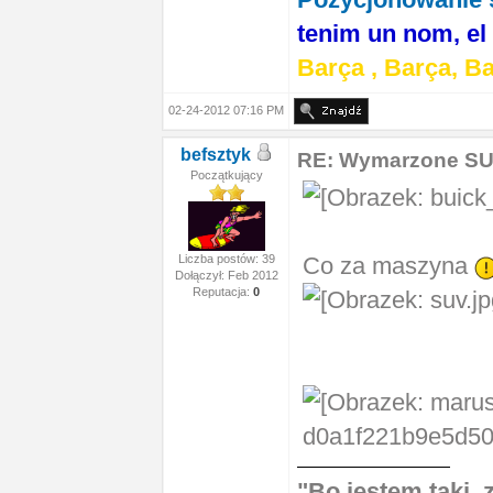
tenim un nom, el
Barça , Barça, Ba
02-24-2012 07:16 PM
befsztyk
RE: Wymarzone S
Początkujący
Liczba postów: 39
Co za maszyna
Dołączył: Feb 2012
Reputacja:
0
"Bo jestem taki,