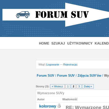
HOME
SZUKAJ
UŻYTKOWNICY
KALEND
Witaj! (
Logowanie
—
Rejestracja
)
Forum SUV
/
Forum SUV
/
Zdjęcia SUV'ów
/
Wy
Strony (3):
« Wstecz
1
2
3
Dalej »
Wymarzone SUVy
Autor
Wiadomość
kolorowy
RE: Wymarzone S