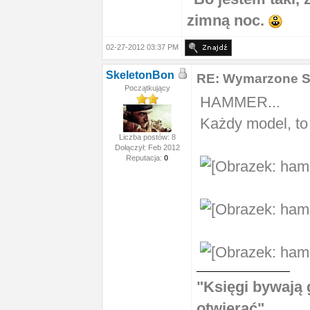
zimną noc.
02-27-2012 03:37 PM
SkeletonBon
RE: Wymarzone 
Początkujący
HAMMER...
Każdy model, to 
Liczba postów: 8
Dołączył: Feb 2012
Reputacja:
0
"Księgi bywają 
otwierać"