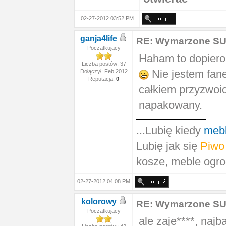
02-27-2012 03:52 PM
ganja4life
RE: Wymarzone S
Początkujący
Haham to dopiero
Liczba postów: 37
Nie jestem fan
Dołączył: Feb 2012
Reputacja:
0
całkiem przyzwoici
napakowany.
...Lubię kiedy
meb
Lubię jak się
Piwo
kosze, meble ogr
02-27-2012 04:08 PM
kolorowy
RE: Wymarzone S
Początkujący
ale zaje****, najb