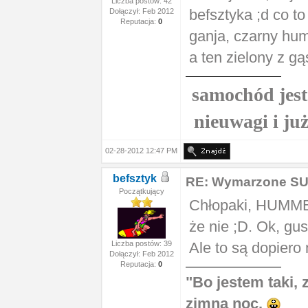
Liczba postów: 42
befsztyka ;d co t
Dołączył: Feb 2012
Reputacja:
0
ganja, czarny hum
a ten zielony z g
samochód jest 
nieuwagi i ju
02-28-2012 12:47 PM
befsztyk
RE: Wymarzone S
Początkujący
Chłopaki, HUMMER
że nie ;D. Ok, gus
Liczba postów: 39
Ale to są dopier
Dołączył: Feb 2012
Reputacja:
0
"Bo jestem taki,
zimną noc.