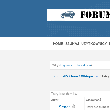
HOME
SZUKAJ
UŻYTKOWNICY
Witaj! (
Logowanie
—
Rejestracja
)
Forum SUV
/
Inne
/
Off-topic
/
Tatry
 - 0 Średnio
Tatry bez tłumów
Autor
Wiadomość
Sence
Tatry bez tłumów