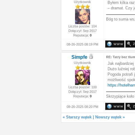
Użytkownik
Byłem kilka raz
– dramat. Czy j
Bóg to suma ws
Liczba postów: 104
Dołączył: Sep 2017
Reputacja:
0
08-26-2025 08:19 PM
Simpfe
RE: Tatry bez tł
Użytkownik
Jak najbardziej
Dużo luźniej ro
Pogoda potrafi 
możliwość spoko
https://hotelha
Liczba postów: 100
Dołączył: Sep 2017
Skrzypiące koło
Reputacja:
0
08-26-2025 08:20 PM
«
Starszy wątek
|
Nowszy wątek
»