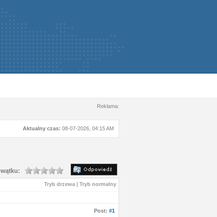
Reklama:
Aktualny czas:
08-07-2026, 04:15 AM
wątku:
Tryb drzewa
|
Tryb normalny
Post:
#1