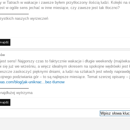
y w Tatrach w wakacje i zawsze byłem przytłoczony ilością ludzi. Kolejki na 
est w ogóle sens jechać w inne miesiące, czy zawsze jest tak tłoczno?
zystkich naszych wyrzeczeń
umów
 jest sens! Najgorszy czas to faktycznie wakacje i długie weekendy (majówka
bi się już we wrześniu, a wręcz idealnym okresem na spokojne wędrówki jest 
jeszcze zaskoczyć pięknymi dniami, a ludzi na szlakach jest wtedy naprawdę n
jnego podziwiania gór – to są najlepsze miesiące. Temat szerzej opisany – j
rnas.com/blog/jak-uniknac...bez-tlumow
 najdłużej wytrzyma