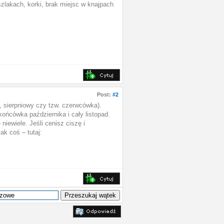
szlakach, korki, brak miejsc w knajpach
Post:
#2
, sierpniowy czy tzw. czerwcówka).
końcówka października i cały listopad.
iewiele. Jeśli cenisz ciszę i
ak coś – tutaj: