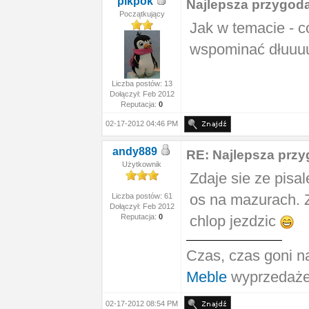
pikpok
Najlepsza przygod
Początkujący
Jak w temacie - c
wspominać dłuuu
Liczba postów: 13
Dołączył: Feb 2012
Reputacja:
0
02-17-2012 04:46 PM
andy889
RE: Najlepsza prz
Użytkownik
Zdaje sie ze pisa
os na mazurach. Z
Liczba postów: 61
Dołączył: Feb 2012
Reputacja:
0
chlop jezdzic
Czas, czas goni n
Meble
wyprzedaże
02-17-2012 08:54 PM