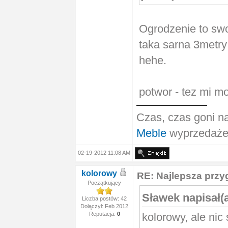
Ogrodzenie to swo
taka sarna 3metr
hehe.
potwor - tez mi m
Czas, czas goni na
Meble
wyprzedaże
02-19-2012 11:08 AM
kolorowy
RE: Najlepsza prz
Początkujący
Sławek napisał(
Liczba postów: 42
Dołączył: Feb 2012
kolorowy, ale nic
Reputacja:
0