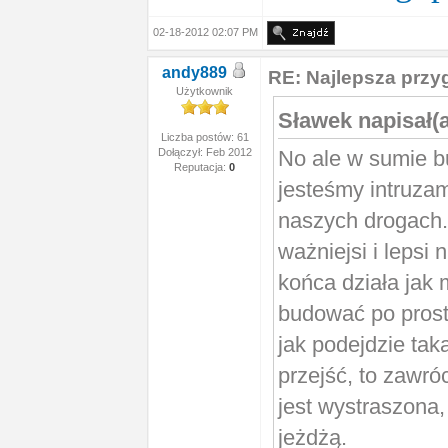
02-18-2012 02:07 PM
andy889
RE: Najlepsza prz
Użytkownik
Sławek napisał(
Liczba postów: 61
No ale w sumie b
Dołączył: Feb 2012
Reputacja:
0
jesteśmy intruzam
naszych drogach.
ważniejsi i lepsi 
końca działa jak
budować po prost
jak podejdzie tak
przejść, to zawróc
jest wystraszona,
jeżdżą.