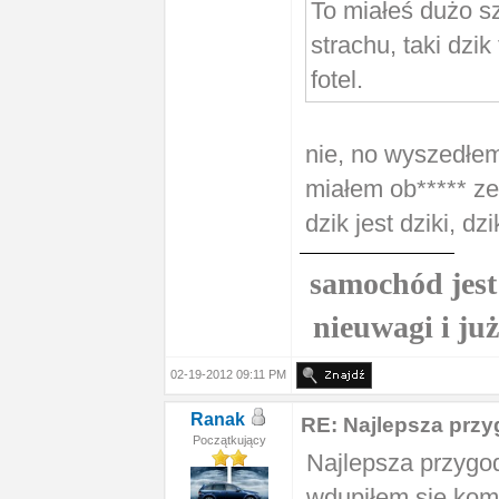
To miałeś dużo sz
strachu, taki dzi
fotel.
nie, no wyszedłem 
miałem ob***** ze
dzik jest dziki, dzi
samochód jest 
nieuwagi i ju
02-19-2012 09:11 PM
Ranak
RE: Najlepsza prz
Początkujący
Najlepsza przygo
wdupiłem się kom