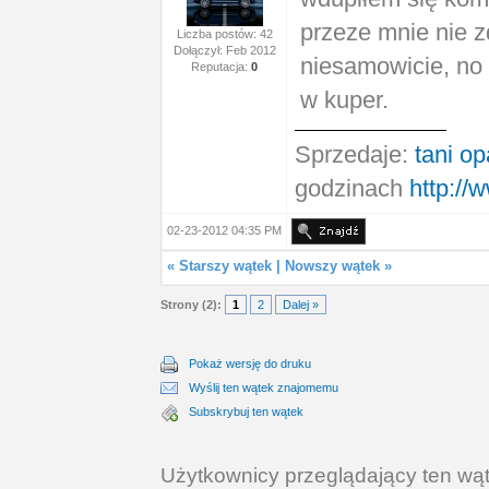
przeze mnie nie z
Liczba postów: 42
Dołączył: Feb 2012
niesamowicie, no
Reputacja:
0
w kuper.
Sprzedaje:
tani op
godzinach
http://
02-23-2012 04:35 PM
«
Starszy wątek
|
Nowszy wątek
»
Strony (2):
1
2
Dalej »
Pokaż wersję do druku
Wyślij ten wątek znajomemu
Subskrybuj ten wątek
Użytkownicy przeglądający ten wąt