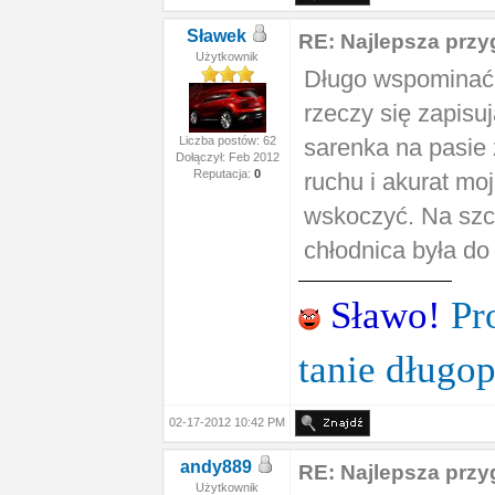
Sławek
RE: Najlepsza prz
Użytkownik
Długo wspominać 
rzeczy się zapisuj
Liczba postów: 62
sarenka na pasie 
Dołączył: Feb 2012
Reputacja:
0
ruchu i akurat mo
wskoczyć. Na szcz
chłodnica była do
Sławo!
Pr
tanie długo
02-17-2012 10:42 PM
andy889
RE: Najlepsza prz
Użytkownik