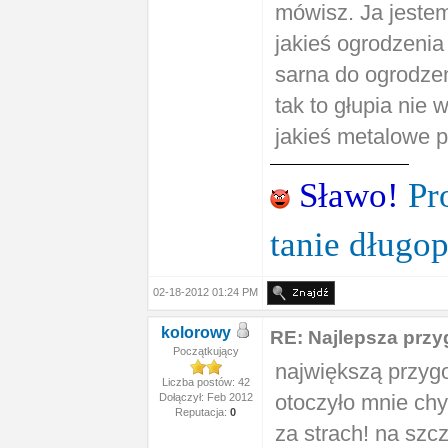
mówisz. Ja jeste
jakieś ogrodzenia
sarna do ogrodzeni
tak to głupia nie 
jakieś metalowe p
Sławo!
Pr
tanie długo
02-18-2012 01:24 PM
kolorowy
RE: Najlepsza prz
Początkujący
największą przyg
Liczba postów: 42
otoczyło mnie chyb
Dołączył: Feb 2012
Reputacja:
0
za strach! na szc