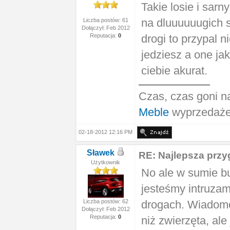
Takie losie i sar
na dluuuuuugich s
Liczba postów: 61
Dołączył: Feb 2012
Reputacja:
0
drogi to przypal n
jedziesz a one ja
ciebie akurat.
Czas, czas goni n
Meble
wyprzedaże
02-18-2012 12:16 PM
Sławek
RE: Najlepsza prz
Użytkownik
No ale w sumie bu
jesteśmy intruzam
Liczba postów: 62
drogach. Wiadomo 
Dołączył: Feb 2012
Reputacja:
0
niż zwierzęta, ale