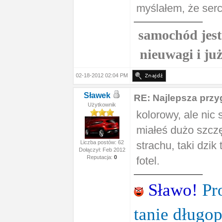
myślałem, że ser
samochód jest 
nieuwagi i ju
02-18-2012 02:04 PM
Sławek
RE: Najlepsza prz
Użytkownik
kolorowy, ale nic
miałeś dużo szczę
Liczba postów: 62
strachu, taki dzi
Dołączył: Feb 2012
Reputacja:
0
fotel.
Sławo!
Pr
tanie długo