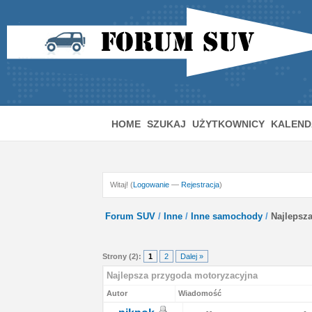
HOME
SZUKAJ
UŻYTKOWNICY
KALEND
Witaj! (
Logowanie
—
Rejestracja
)
Forum SUV
/
Inne
/
Inne samochody
/
Najlepsz
Strony (2):
1
2
Dalej »
Najlepsza przygoda motoryzacyjna
Autor
Wiadomość