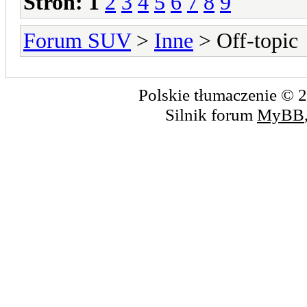
Stron:
1
2
3
4
5
6
7
8
9
Forum SUV
>
Inne
> Off-topic
Polskie tłumaczenie ©
Silnik forum
MyBB