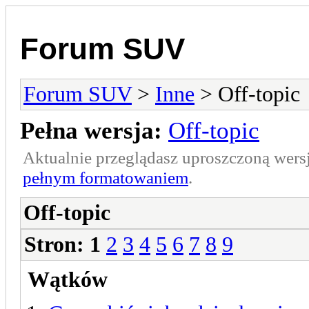
Forum SUV
Forum SUV
>
Inne
> Off-topic
Pełna wersja:
Off-topic
Aktualnie przeglądasz uproszczoną wers
pełnym formatowaniem
.
Off-topic
Stron:
1
2
3
4
5
6
7
8
9
Wątków