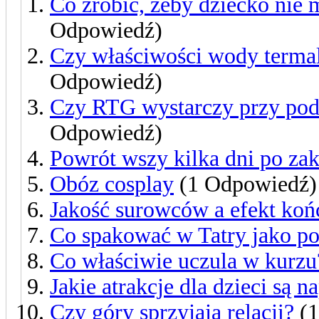
Co zrobić, żeby dziecko nie
Odpowiedź)
Czy właściwości wody termal
Odpowiedź)
Czy RTG wystarczy przy pod
Odpowiedź)
Powrót wszy kilka dni po zak
Obóz cosplay
(1 Odpowiedź)
Jakość surowców a efekt ko
Co spakować w Tatry jako po
Co właściwie uczula w kurzu
Jakie atrakcje dla dzieci są n
Czy góry sprzyjają relacji?
(1