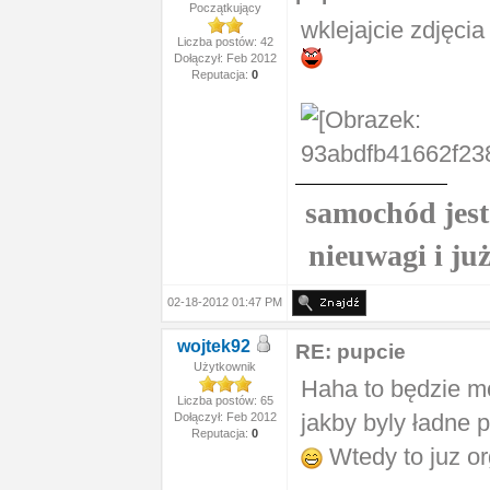
Początkujący
wklejajcie zdjęci
Liczba postów: 42
Dołączył: Feb 2012
Reputacja:
0
samochód jest 
nieuwagi i ju
02-18-2012 01:47 PM
wojtek92
RE: pupcie
Użytkownik
Haha to będzie m
Liczba postów: 65
jakby byly ładne 
Dołączył: Feb 2012
Reputacja:
0
Wtedy to juz 