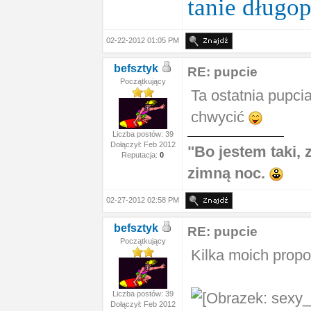
tanie długo
02-22-2012 01:05 PM
befsztyk
RE: pupcie
Początkujący
Ta ostatnia pupcia
chwycić
Liczba postów: 39
Dołączył: Feb 2012
"Bo jestem taki,
Reputacja:
0
zimną noc.
02-27-2012 02:58 PM
befsztyk
RE: pupcie
Początkujący
Kilka moich propo
Liczba postów: 39
Dołączył: Feb 2012