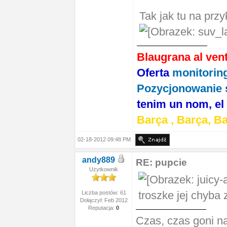
Tak jak tu na przy
Blaugrana al vent,
Oferta
monitoring
Pozycjonowanie 
tenim un nom, el
Barça , Barça, Ba
02-18-2012 09:48 PM
andy889
RE: pupcie
Użytkownik
troszke jej chyba
Liczba postów: 61
Dołączył: Feb 2012
Reputacja:
0
Czas, czas goni na