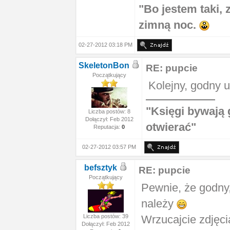
"Bo jestem taki,
zimną noc.
02-27-2012 03:18 PM
SkeletonBon
RE: pupcie
Początkujący
Kolejny, godny 
"Księgi bywają 
Liczba postów: 8
Dołączył: Feb 2012
otwierać"
Reputacja:
0
02-27-2012 03:57 PM
befsztyk
RE: pupcie
Początkujący
Pewnie, że godny
należy
Liczba postów: 39
Wrzucajcie zdjęci
Dołączył: Feb 2012