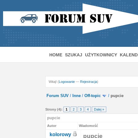
HOME
SZUKAJ
UŻYTKOWNICY
KALEND
Witaj! (
Logowanie
—
Rejestracja
)
Forum SUV
/
Inne
/
Off-topic
/
pupcie
Strony (4):
1
2
3
4
Dalej »
pupcie
Autor
Wiadomość
kolorowy
pupcie