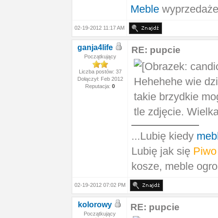
Meble
wyprzedaże
02-19-2012 11:17 AM
ganja4life
RE: pupcie
Początkujący
Liczba postów: 37
Hehehehe wie dzi
Dołączył: Feb 2012
Reputacja:
0
takie brzydkie mogl
tle zdjęcie. Wiel
...Lubię kiedy
meb
Lubię jak się
Piwo
kosze, meble ogr
02-19-2012 07:02 PM
kolorowy
RE: pupcie
Początkujący