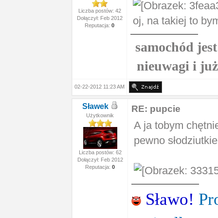
Liczba postów: 42
oj, na takiej to bym
Dołączył: Feb 2012
Reputacja:
0
samochód jest 
nieuwagi i ju
02-22-2012 11:23 AM
Sławek
RE: pupcie
Użytkownik
A ja tobym chętni
pewno słodziutkie
Liczba postów: 62
Dołączył: Feb 2012
Reputacja:
0
Sławo!
Pr